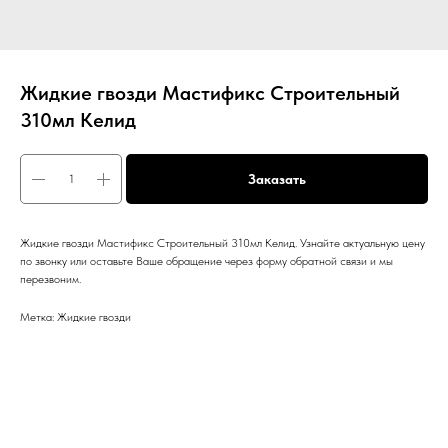
Жидкие гвозди Мастификс Строительный
310мл Келид
Заказать
Жидкие гвозди Мастификс Строительный 310мл Келид. Узнайте актуальную цену
по звонку или оставьте Ваше обращение через форму обратной связи и мы
перезвоним.
Метка: Жидкие гвозди