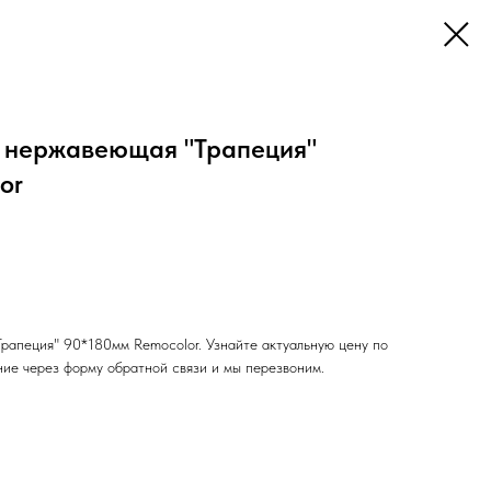
 нержавеющая "Трапеция"
or
рапеция" 90*180мм Remocolor. Узнайте актуальную цену по
ние через форму обратной связи и мы перезвоним.