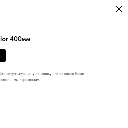
lor 400мм
йте актуальную цену по звонку или оставьте Ваше
связи и мы перезвоним.