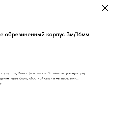
e обрезиненный корпус 3м/16мм
корпус 3м/16мм с фиксатором. Узнайте актуальную цену
ащение через форму обратной связи и мы перезвоним.
т