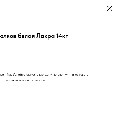
олков белая Лакра 14кг
ра 14кг. Узнайте актуальную цену по звонку или оставьте
тной связи и мы перезвоним.