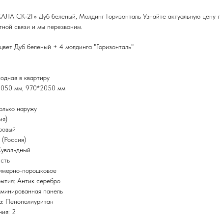
СК-2Г» Дуб беленый, Молдинг Горизонталь Узнайте актуальную цену по
ной связи и мы перезвоним.
вет Дуб беленый + 4 молдинга "Горизонталь"
одная в квартиру
2050 мм, 970*2050 мм
олько наружу
ия)
ровый
 (Россия)
Сувальдный
Есть
лимерно-порошковое
ытия: Антик серебро
аминированная панель
а: Пенополиуритан
ния: 2