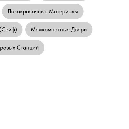
Лакокрасочные Материалы
(сейф)
Межкомнатные Двери
уровых Станций