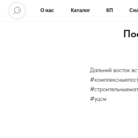
О нас
Каталог
КП
Сн
По
Дальний восток в
#комплексныепос
#строительныема
#уцсм