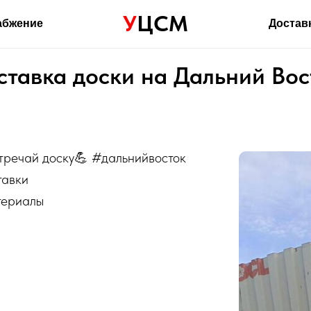
У
ЦСМ
абжение
Достав
ставка доски на Дальний Вос
стречай доску💪 #дальнийвосток
тавки
териалы