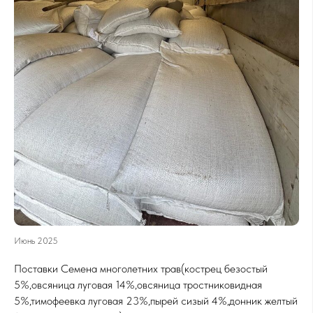
Июнь 2025
Поставки Семена многолетних трав(кострец безостый
5%,овсяница луговая 14%,овсяница тростниковидная
5%,тимофеевка луговая 23%,пырей сизый 4%,донник желтый